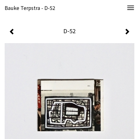
Bauke Terpstra - D-52
Togg
navi
D-52