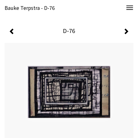
Bauke Terpstra - D-76
Togg
navi
D-76