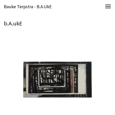
Bauke Terpstra - B.A.ukE
Togg
navi
b.A.ukE