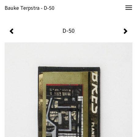
Bauke Terpstra - D-50
Togg
navi
D-50