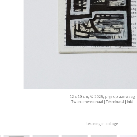
12 x 10 cm, © 2025, prijs op aanvraag
Tweedimensionaal | Tekenkunst | Inkt
tekening in collage