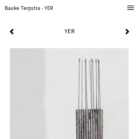
Bauke Terpstra - YER
Togg
navi
YER